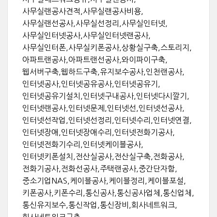
사무실랜공사견적,사무실랜공사비용,
사무실랜선공사,사무실선정리,사무실인터넷,
사무실인터넷공사,사무실인터넷랜공사,
사무실인터폰,사무실키폰공사,상황실구축,스토리지,
아파트랜공사,아파트랜선공사,와이파이구축,
웹서버구축,웹하드구축,유지보수공사,인천랜공사,
인터넷공사,인터넷공유공사,인터넷공유기,
인터넷공유기설치,인터넷구내공사,인터넷다시깔기,
인터넷랜공사,인터넷문제,인터넷선,인터넷선공사,
인터넷선작업,인터넷선정리,인터넷수리,인터넷연결,
인터넷장애,인터넷장애수리,인터넷전화기공사,
인터넷전화기수리,인터넷케이블공사,
인터넷키폰설치,전산실공사,전산실구축,전화공사,
전화기공사,전화선공사,주택랜공사,중간단자함,
중소기업NAS,케이블공사,케이블정리,케이블포설,
키폰공사,키폰수리,통신공사,통신공사업체,통신업체,
통신유지보수,통신작업,통신장비,회사네트워크,