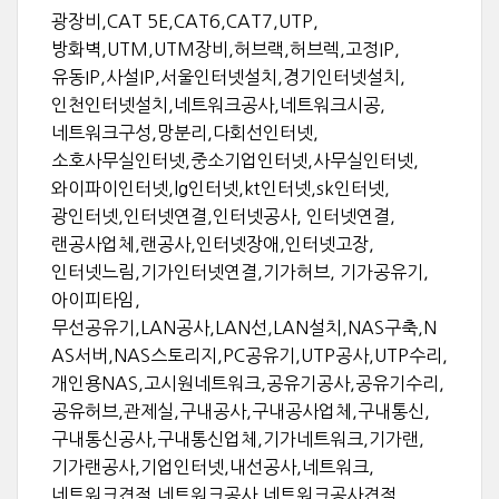
광장비,CAT 5E,CAT6,CAT7,UTP,
방화벽,UTM,UTM장비,허브랙,허브렉,고정IP,
유동IP,사설IP,서울인터넷설치,경기인터넷설치,
인천인터넷설치,네트워크공사,네트워크시공,
네트워크구성,망분리,다회선인터넷,
소호사무실인터넷,중소기업인터넷,사무실인터넷,
와이파이인터넷,lg인터넷,kt인터넷,sk인터넷,
광인터넷,인터넷연결,인터넷공사, 인터넷연결,
랜공사업체,랜공사,인터넷장애,인터넷고장,
인터넷느림,기가인터넷연결,기가허브, 기가공유기,
아이피타임,
무선공유기,LAN공사,LAN선,LAN설치,NAS구축,N
AS서버,NAS스토리지,PC공유기,UTP공사,UTP수리,
개인용NAS,고시원네트워크,공유기공사,공유기수리,
공유허브,관제실,구내공사,구내공사업체,구내통신,
구내통신공사,구내통신업체,기가네트워크,기가랜,
기가랜공사,기업인터넷,내선공사,네트워크,
네트워크견적,네트워크공사,네트워크공사견적,