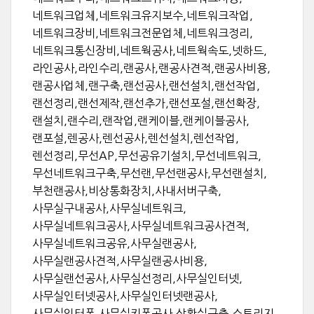
네트워크업체,네트워크유지보수,네트워크작업,
네트워크장비,네트워크전문업체,네트워크정리,
네트워크통신장비,네트웍공사,네트웍속도,넷하드,
라인공사,라인수리,랜공사,랜공사견적,랜공사비용,
랜공사업체,랜구축,랜선공사,랜선설치,랜선작업,
랜선정리,랜선제작,랜선추가,랜선포설,랜선확장,
랜설치,랜수리,랜작업,랜케이블,랜케이블공사,
랜포설,렌공사,렌선공사,렌선설치,렌선작업,
렌선정리,무선AP,무선공유기설치,무선네트워크,
무선네트워크구축,무선랜,무선랜공사,무선랜설치,
부천랜공사,비상통화장치,사내서버구축,
사무실구내공사,사무실네트워크,
사무실네트워크공사,사무실네트워크공사견적,
사무실네트워크공유,사무실랜공사,
사무실랜공사견적,사무실랜공사비용,
사무실랜선공사,사무실선정리,사무실인터넷,
사무실인터넷공사,사무실인터넷랜공사,
사무실인터폰,사무실키폰공사,상황실구축,스토리지,