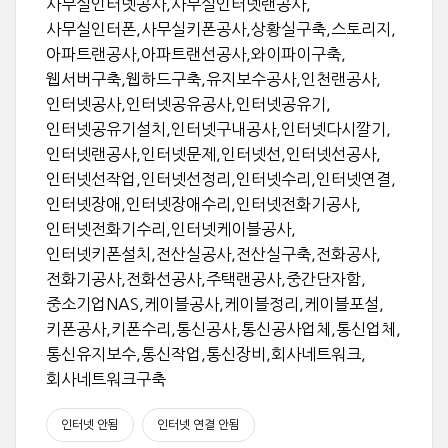
사무실인터넷공사,사무실인터넷랜공사,
사무실인터폰,사무실키폰공사,상황실구축,스토리지,
아파트랜공사,아파트랜선공사,와이파이구축,
웹서버구축,웹하드구축,유지보수공사,인천랜공사,
인터넷공사,인터넷공유공사,인터넷공유기,
인터넷공유기설치,인터넷구내공사,인터넷다시깔기,
인터넷랜공사,인터넷문제,인터넷선,인터넷선공사,
인터넷선작업,인터넷선정리,인터넷수리,인터넷연결,
인터넷장애,인터넷장애수리,인터넷전화기공사,
인터넷전화기수리,인터넷케이블공사,
인터넷키폰설치,전산실공사,전산실구축,전화공사,
전화기공사,전화선공사,주택랜공사,중간단자함,
중소기업NAS,케이블공사,케이블정리,케이블포설,
키폰공사,키폰수리,통신공사,통신공사업체,통신업체,
통신유지보수,통신작업,통신장비,회사네트워크,
회사네트워크구축
인터넷 안됨
인터넷 연결 안됨