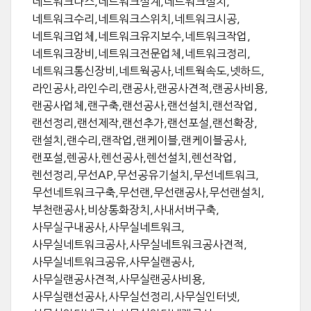
네트워크나스,네트워크설계,네트워크설치,
네트워크수리,네트워크스위치,네트워크시공,
네트워크업체,네트워크유지보수,네트워크작업,
네트워크장비,네트워크전문업체,네트워크정리,
네트워크통신장비,네트웍공사,네트웍속도,넷하드,
라인공사,라인수리,랜공사,랜공사견적,랜공사비용,
랜공사업체,랜구축,랜선공사,랜선설치,랜선작업,
랜선정리,랜선제작,랜선추가,랜선포설,랜선확장,
랜설치,랜수리,랜작업,랜케이블,랜케이블공사,
랜포설,렌공사,렌선공사,렌선설치,렌선작업,
렌선정리,무선AP,무선공유기설치,무선네트워크,
무선네트워크구축,무선랜,무선랜공사,무선랜설치,
부천랜공사,비상통화장치,사내서버구축,
사무실구내공사,사무실네트워크,
사무실네트워크공사,사무실네트워크공사견적,
사무실네트워크공유,사무실랜공사,
사무실랜공사견적,사무실랜공사비용,
사무실랜선공사,사무실선정리,사무실인터넷,