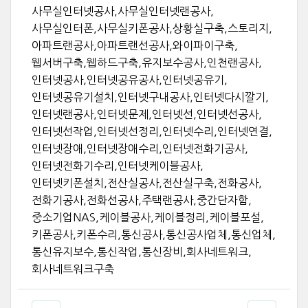
사무실인터넷공사,사무실인터넷랜공사,
사무실인터폰,사무실키폰공사,상황실구축,스토리지,
아파트랜공사,아파트랜선공사,와이파이구축,
웹서버구축,웹하드구축,유지보수공사,인천랜공사,
인터넷공사,인터넷공유공사,인터넷공유기,
인터넷공유기설치,인터넷구내공사,인터넷다시깔기,
인터넷랜공사,인터넷문제,인터넷선,인터넷선공사,
인터넷선작업,인터넷선정리,인터넷수리,인터넷연결,
인터넷장애,인터넷장애수리,인터넷전화기공사,
인터넷전화기수리,인터넷케이블공사,
인터넷키폰설치,전산실공사,전산실구축,전화공사,
전화기공사,전화선공사,주택랜공사,중간단자함,
중소기업NAS,케이블공사,케이블정리,케이블포설,
키폰공사,키폰수리,통신공사,통신공사업체,통신업체,
통신유지보수,통신작업,통신장비,회사네트워크,
회사네트워크구축