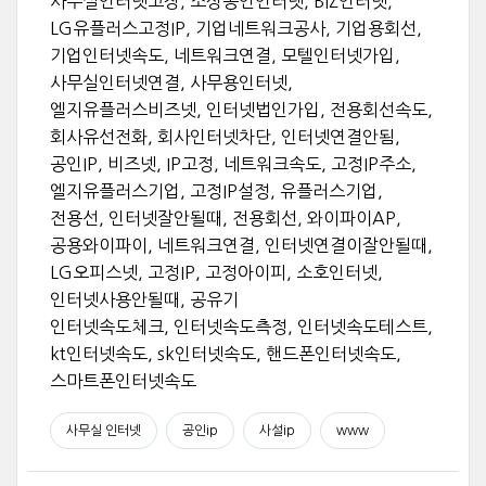
사무실인터넷고장, 소상공인인터넷, BIZ인터넷,
LG유플러스고정IP, 기업네트워크공사, 기업용회선,
기업인터넷속도, 네트워크연결, 모텔인터넷가입,
사무실인터넷연결, 사무용인터넷,
엘지유플러스비즈넷, 인터넷법인가입, 전용회선속도,
회사유선전화, 회사인터넷차단, 인터넷연결안됨,
공인IP, 비즈넷, IP고정, 네트워크속도, 고정IP주소,
엘지유플러스기업, 고정IP설정, 유플러스기업,
전용선, 인터넷잘안될때, 전용회선, 와이파이AP,
공용와이파이, 네트워크연결, 인터넷연결이잘안될때,
LG오피스넷, 고정IP, 고정아이피, 소호인터넷,
인터넷사용안될때, 공유기
인터넷속도체크, 인터넷속도측정, 인터넷속도테스트,
kt인터넷속도, sk인터넷속도, 핸드폰인터넷속도,
스마트폰인터넷속도
사무실 인터넷
공인ip
사설ip
www