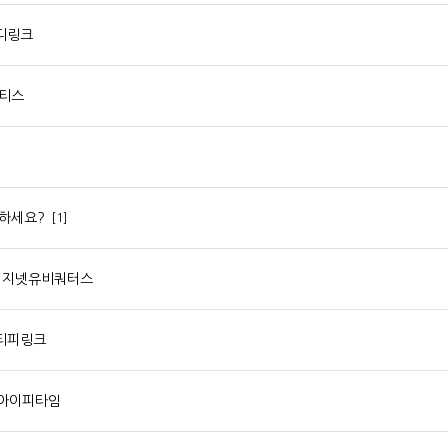
 디링크
네티스
요하세요?
[1]
/ 이지넷유비쿼터스
/ 티피링크
/ 아이피타임