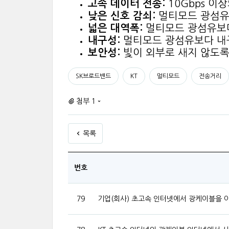
고속 데이터 전송:
10Gbps 이
낮은 신호 감쇠:
멀티모드 광섬유
넓은 대역폭:
멀티모드 광섬유보다
내구성:
멀티모드 광섬유보다 내
보안성:
빛이 외부로 새지 않도록
SK브로드밴드
KT
멀티모드
전송거리
첨부 1
목록
번호
79
기업(회사) 초고속 인터넷에서 광케이블을 