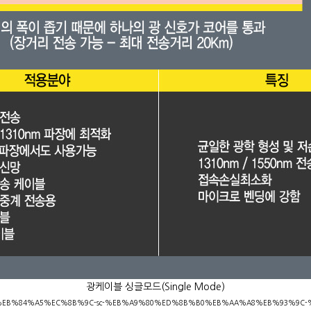
광케이블 싱글모드(Single Mode)
r/product/%EB%84%A5%EC%8B%9C-sc-%EB%A9%80%ED%8B%B0%EB%AA%A8%EB%93