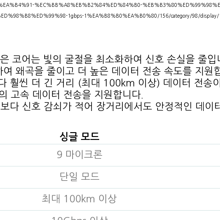
EA%B4%91-%EC%BB%A8%EB%B2%84%ED%84%B0-%EB%B3%80%ED%99%98%EA
ED%98%B8%ED%99%98-1gbps-1%EA%B8%B0%EA%B0%80/156/category/98/display/
은 코어는 빛의 굴절을 최소화하여 신호 손실을 줄입
여 왜곡을 줄이고 더 높은 데이터 전송 속도를 지원
훨씬 더 긴 거리 (최대 100km 이상) 데이터 전송
상의 고속 데이터 전송을 지원합니다.
보다 신호 감쇠가 적어 장거리에서도 안정적인 데이터
싱글 모드
9 마이크론
단일 모드
최대 100km 이상