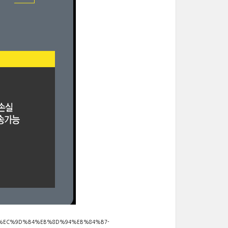
%9C-%EC%9D%B4%EB%8D%94%EB%84%B7-