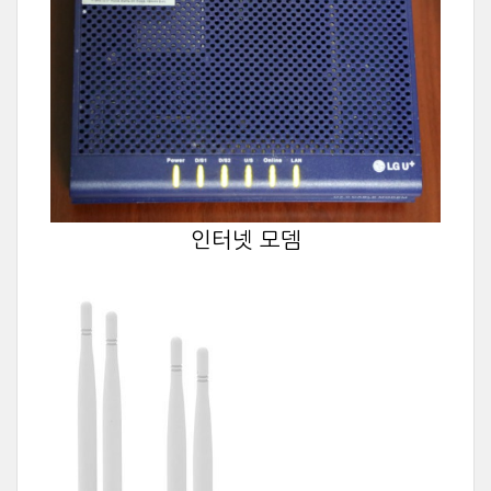
인터넷 모뎀